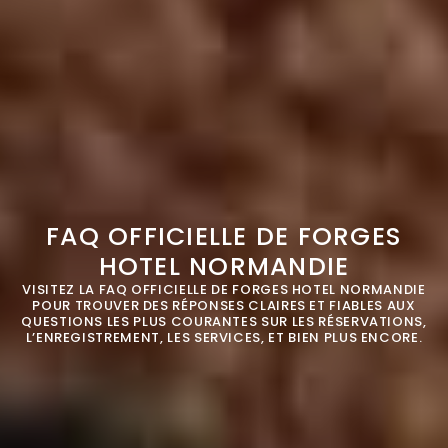
Next Month
Lun
Mar
Mer
Jeu
Ven
Sam
Dim
1
2
3
4
5
6
7
8
9
10
11
12
13
14
15
16
FAQ OFFICIELLE DE FORGES
17
18
19
20
21
22
23
HOTEL NORMANDIE
VISITEZ LA FAQ OFFICIELLE DE FORGES HOTEL NORMANDIE
24
25
26
27
28
29
30
POUR TROUVER DES RÉPONSES CLAIRES ET FIABLES AUX
MODIFIER / ANNULER LA RÉSERVATION
QUESTIONS LES PLUS COURANTES SUR LES RÉSERVATIONS,
L’ENREGISTREMENT, LES SERVICES, ET BIEN PLUS ENCORE.
31
Hôtel
Forges Hôtel 4*
SOUMETTRE