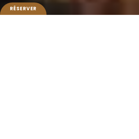
RÉSERVER
Y A-T-IL UN SPA À L'HÔTEL
FORGESHOTEL NORMANDIE ?
L'hôtel dispose d’équipements modernes dédiés
au bien-être absolu. Nos équipes sont
spécifiquement formées aux diverses techniques
proposées. Massages décontractants et
apaisants, soins variés et mises en beauté du
visage et du corps vous procureront équilibre et
harmonie. Nos soins sont accessibles à partir de
18 ans.
COMMENT CONTACTER L'HÔTEL
FORGESHOTEL NORMANDIE ?