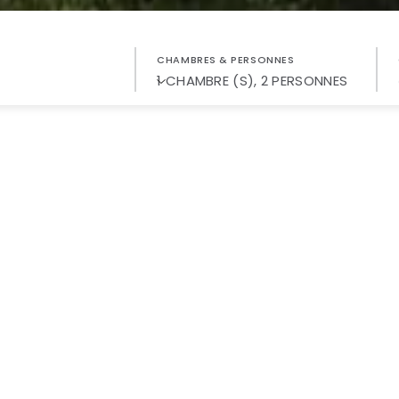
0
ENFANT (S)
CHAMBRES & PERSONNES
ORMATIONS
S
UR À FORGES-LES-EAUX
NT 4*
e votre séjour au ForgesHotel,