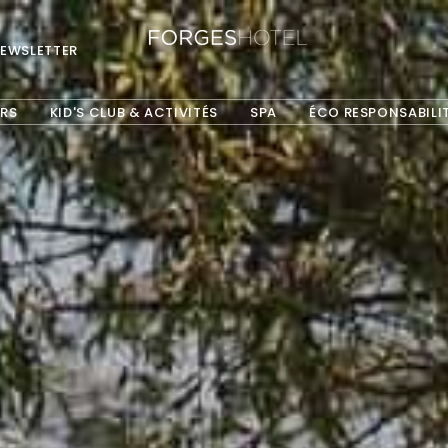
EWSLETTER
ARS
KID'S CLUB & ACTIVITÉS
SPA
ÉCO RESPONSABILI