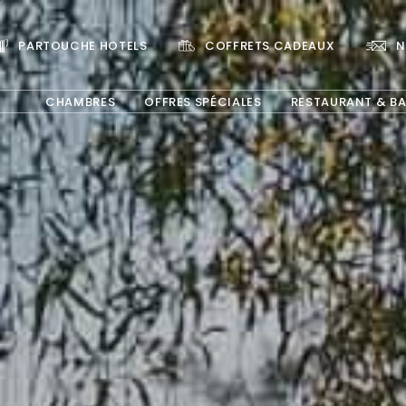
PARTOUCHE HOTELS
COFFRETS CADEAUX
N
CHAMBRES
OFFRES SPÉCIALES
RESTAURANT & B